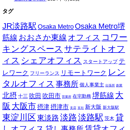
タグ
JR淡路駅
Osaka Metro堺
Osaka Metro
コワー
オフィス
おおさか東線
筋線
キングスペース
サテライトオフ
ィス
シェアオフィス
テ
スタートアップ
レン
レワーク
リモートワーク
フリーランス
タルオフィス
事務所
個人事業主
出張所
創業
大
北摂
堺筋線
吹田
吹田市
十三
在宅勤務
営業所
阪
大阪市
摂津
摂津市
新大阪
新大阪駅
支店
支社
東淀川区
淡路
淡路駅
貸
東淡路
茨木
しオフィス
賃貸オフィ
貸し事務所