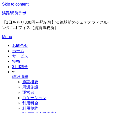
Skip to content
淡路駅前ラボ
【1日あたり300円～登記可】淡路駅前のシェアオフィス/レ
ンタルオフィス（賃貸事務所）
Menu
お問合せ
ホーム
サービス
特徴
利用料金
詳細情報
施設概要
周辺施設
運営者
ロケーション
利用料金
利用規約