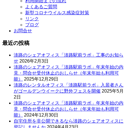
利用開始までの流れ
よくあるご質問
新型コロナウイルス感染症対策
リンク
ブログ
お問合せ
最近の投稿
淡路のシェアオフィス「淡路駅前ラボ」工事のお知ら
せ
2026年2月3日
淡路のシェアオフィス「淡路駅前ラボ」年末年始の内
見・問合せ受付休止のおしらせ（年末年始も利用可
能）
2025年12月29日
淡路のレンタルオフィス「淡路駅前ラボ」入居者さん
がゴールデンウイークに野外フェスを開催
2025年5月
2日
淡路のシェアオフィス「淡路駅前ラボ」年末年始の内
見・問合せ受付休止のおしらせ（年末年始も利用可
能）
2024年12月30日
自宅住所を非公開できるなら淡路のシェアオフィスに
登記しませんか
2024年4月23日