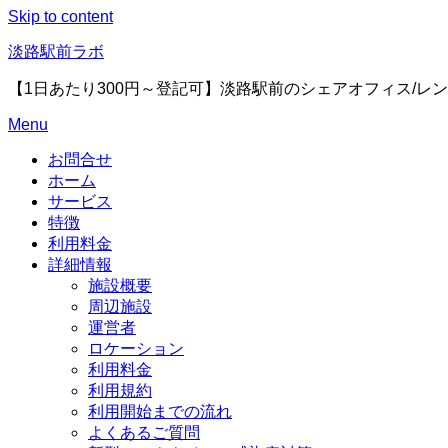
Skip to content
淡路駅前ラボ
【1日あたり300円～登記可】淡路駅前のシェアオフィス/レ
Menu
お問合せ
ホーム
サービス
特徴
利用料金
詳細情報
施設概要
周辺施設
運営者
ロケーション
利用料金
利用規約
利用開始までの流れ
よくあるご質問