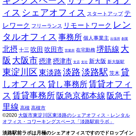
キングスペース
サテライトオフ
ィス
シェアオフィス
テ
スタートアップ
レン
レワーク
リモートワーク
フリーランス
タルオフィス
事務所
個人事業主
出張所
創業
大
北摂
堺筋線
吹田
吹田市
十三
在宅勤務
営業所
阪
大阪市
摂津
摂津市
新大阪
新大阪駅
支店
支社
東淀川区
淡路
淡路駅
貸
東淡路
茨木
しオフィス
賃貸オフィ
貸し事務所
ス
賃貸事務所
阪急京都本線
阪急千
里線
高槻
高槻市
©2020
大阪市東淀川区東淡路のシェアオフィス・レンタル
オフィス・コワーキングスペース「淡路駅前ラボ」
Screenr
parallax
淡路駅前ラボは月極のシェアオフィスですのでドロップイン