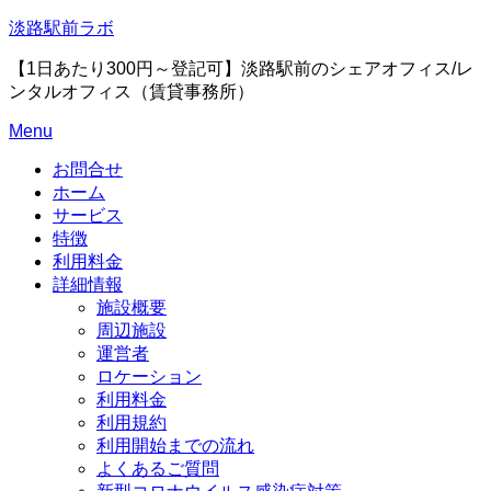
Skip
淡路駅前ラボ
to
content
【1日あたり300円～登記可】淡路駅前のシェアオフィス/レ
ンタルオフィス（賃貸事務所）
Menu
お問合せ
ホーム
サービス
特徴
利用料金
詳細情報
施設概要
周辺施設
運営者
ロケーション
利用料金
利用規約
利用開始までの流れ
よくあるご質問