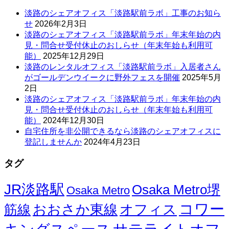
淡路のシェアオフィス「淡路駅前ラボ」工事のお知ら
せ
2026年2月3日
淡路のシェアオフィス「淡路駅前ラボ」年末年始の内
見・問合せ受付休止のおしらせ（年末年始も利用可
能）
2025年12月29日
淡路のレンタルオフィス「淡路駅前ラボ」入居者さん
がゴールデンウイークに野外フェスを開催
2025年5月
2日
淡路のシェアオフィス「淡路駅前ラボ」年末年始の内
見・問合せ受付休止のおしらせ（年末年始も利用可
能）
2024年12月30日
自宅住所を非公開できるなら淡路のシェアオフィスに
登記しませんか
2024年4月23日
タグ
JR淡路駅
Osaka Metro堺
Osaka Metro
コワー
オフィス
おおさか東線
筋線