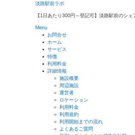
Skip
淡路駅前ラボ
to
【1日あたり300円～登記可】淡路駅前のシ
content
Menu
お問合せ
ホーム
サービス
特徴
利用料金
詳細情報
施設概要
周辺施設
運営者
ロケーション
利用料金
利用規約
利用開始までの流れ
よくあるご質問