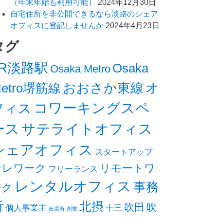
（年末年始も利用可能）
2024年12月30日
自宅住所を非公開できるなら淡路のシェア
オフィスに登記しませんか
2024年4月23日
タグ
JR淡路駅
Osaka
Osaka Metro
オ
おおさか東線
etro堺筋線
コワーキングスペ
フィス
ース
サテライトオフィス
シェアオフィス
スタートアップ
テレワーク
リモートワ
フリーランス
レンタルオフィス
事務
ーク
所
北摂
吹田
吹
個人事業主
十三
出張所
創業