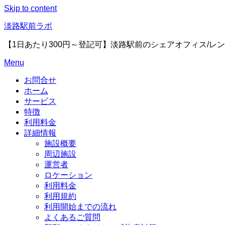
Skip to content
淡路駅前ラボ
【1日あたり300円～登記可】淡路駅前のシェアオフィス/レ
Menu
お問合せ
ホーム
サービス
特徴
利用料金
詳細情報
施設概要
周辺施設
運営者
ロケーション
利用料金
利用規約
利用開始までの流れ
よくあるご質問