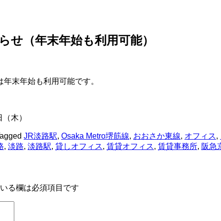
らせ（年末年始も利用可能）
は年末年始も利用可能です。
5日（木）
Tagged
JR淡路駅
,
Osaka Metro堺筋線
,
おおさか東線
,
オフィス
,
路
,
淡路
,
淡路駅
,
貸しオフィス
,
賃貸オフィス
,
賃貸事務所
,
阪急
いる欄は必須項目です