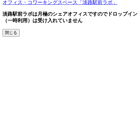
オフィス・コワーキングスペース「淡路駅前ラボ」
Screenr
parallax
淡路駅前ラボは月極のシェアオフィスですのでドロップイン
theme
（一時利用）は受け入れていません
by
FameThemes
閉じる