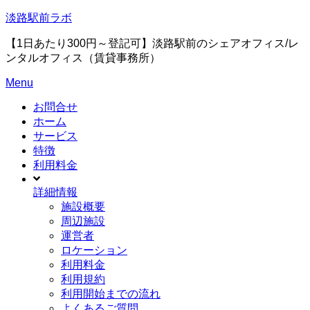
Skip
淡路駅前ラボ
to
content
【1日あたり300円～登記可】淡路駅前のシェアオフィス/レ
ンタルオフィス（賃貸事務所）
Menu
お問合せ
ホーム
サービス
特徴
利用料金
詳細情報
施設概要
周辺施設
運営者
ロケーション
利用料金
利用規約
利用開始までの流れ
よくあるご質問