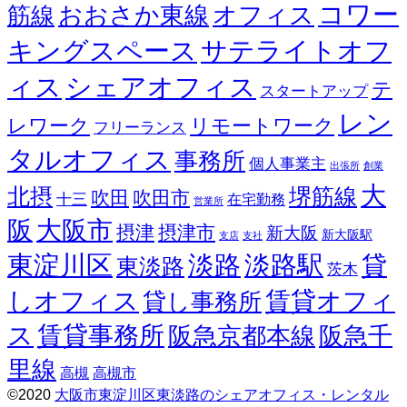
コワー
オフィス
おおさか東線
筋線
キングスペース
サテライトオフ
ィス
シェアオフィス
テ
スタートアップ
レン
レワーク
リモートワーク
フリーランス
タルオフィス
事務所
個人事業主
出張所
創業
大
北摂
堺筋線
吹田
吹田市
十三
在宅勤務
営業所
阪
大阪市
摂津
摂津市
新大阪
新大阪駅
支店
支社
東淀川区
淡路
淡路駅
貸
東淡路
茨木
しオフィス
賃貸オフィ
貸し事務所
ス
賃貸事務所
阪急京都本線
阪急千
里線
高槻
高槻市
©2020
大阪市東淀川区東淡路のシェアオフィス・レンタル