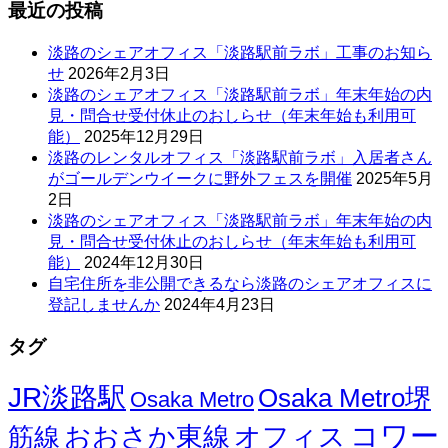
最近の投稿
淡路のシェアオフィス「淡路駅前ラボ」工事のお知ら
せ
2026年2月3日
淡路のシェアオフィス「淡路駅前ラボ」年末年始の内
見・問合せ受付休止のおしらせ（年末年始も利用可
能）
2025年12月29日
淡路のレンタルオフィス「淡路駅前ラボ」入居者さん
がゴールデンウイークに野外フェスを開催
2025年5月
2日
淡路のシェアオフィス「淡路駅前ラボ」年末年始の内
見・問合せ受付休止のおしらせ（年末年始も利用可
能）
2024年12月30日
自宅住所を非公開できるなら淡路のシェアオフィスに
登記しませんか
2024年4月23日
タグ
JR淡路駅
Osaka Metro堺
Osaka Metro
コワー
オフィス
おおさか東線
筋線