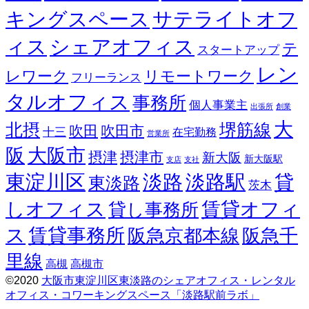
キングスペース
サテライトオフ
ィス
シェアオフィス
テ
スタートアップ
レン
レワーク
リモートワーク
フリーランス
タルオフィス
事務所
個人事業主
出張所
創業
大
北摂
堺筋線
吹田
吹田市
十三
在宅勤務
営業所
阪
大阪市
摂津
摂津市
新大阪
新大阪駅
支店
支社
東淀川区
淡路
淡路駅
貸
東淡路
茨木
しオフィス
賃貸オフィ
貸し事務所
ス
賃貸事務所
阪急京都本線
阪急千
里線
高槻
高槻市
©2020
大阪市東淀川区東淡路のシェアオフィス・レンタル
オフィス・コワーキングスペース「淡路駅前ラボ」
Screenr