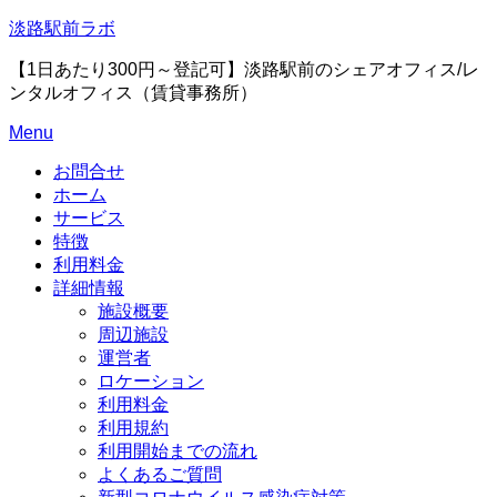
Skip
淡路駅前ラボ
to
content
【1日あたり300円～登記可】淡路駅前のシェアオフィス/レ
ンタルオフィス（賃貸事務所）
Menu
お問合せ
ホーム
サービス
特徴
利用料金
詳細情報
施設概要
周辺施設
運営者
ロケーション
利用料金
利用規約
利用開始までの流れ
よくあるご質問