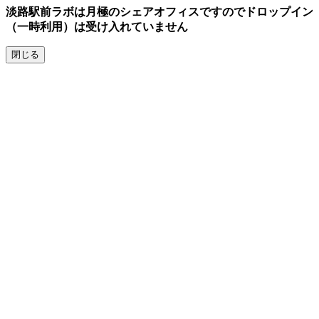
parallax
淡路駅前ラボは月極のシェアオフィスですのでドロップイン
theme
（一時利用）は受け入れていません
by
FameThemes
閉じる