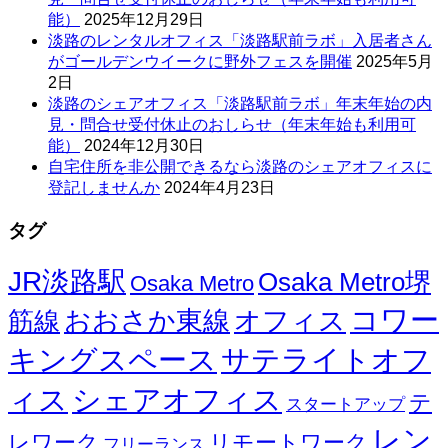
能）
2025年12月29日
淡路のレンタルオフィス「淡路駅前ラボ」入居者さん
がゴールデンウイークに野外フェスを開催
2025年5月
2日
淡路のシェアオフィス「淡路駅前ラボ」年末年始の内
見・問合せ受付休止のおしらせ（年末年始も利用可
能）
2024年12月30日
自宅住所を非公開できるなら淡路のシェアオフィスに
登記しませんか
2024年4月23日
タグ
JR淡路駅
Osaka Metro堺
Osaka Metro
コワー
オフィス
おおさか東線
筋線
キングスペース
サテライトオフ
ィス
シェアオフィス
テ
スタートアップ
レン
レワーク
リモートワーク
フリーランス