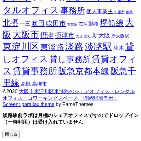
タルオフィス
事務所
個人事業主
出張所
創業
大
北摂
堺筋線
吹田
吹田市
十三
在宅勤務
営業所
阪
大阪市
摂津
摂津市
新大阪
新大阪駅
支店
支社
東淀川区
淡路
淡路駅
貸
東淡路
茨木
しオフィス
賃貸オフィ
貸し事務所
ス
賃貸事務所
阪急京都本線
阪急千
里線
高槻
高槻市
©2020
大阪市東淀川区東淡路のシェアオフィス・レンタル
オフィス・コワーキングスペース「淡路駅前ラボ」
Screenr parallax theme
by FameThemes
淡路駅前ラボは月極のシェアオフィスですのでドロップイン
（一時利用）は受け入れていません
閉じる