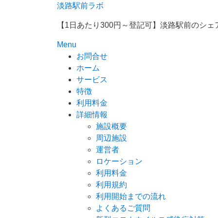
Skip
淡路駅前ラボ
to
【1日あたり300円～登記可】淡路駅前のシ
content
Menu
お問合せ
ホーム
サービス
特徴
利用料金
詳細情報
施設概要
周辺施設
運営者
ロケーション
利用料金
利用規約
利用開始までの流れ
よくあるご質問