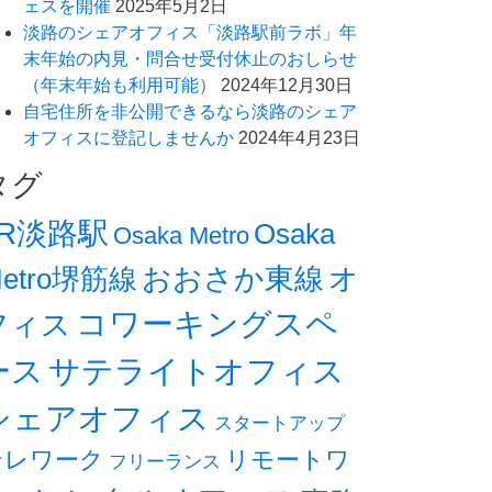
ェスを開催
2025年5月2日
淡路のシェアオフィス「淡路駅前ラボ」年
末年始の内見・問合せ受付休止のおしらせ
（年末年始も利用可能）
2024年12月30日
自宅住所を非公開できるなら淡路のシェア
オフィスに登記しませんか
2024年4月23日
タグ
JR淡路駅
Osaka
Osaka Metro
オ
おおさか東線
etro堺筋線
コワーキングスペ
フィス
ース
サテライトオフィス
シェアオフィス
スタートアップ
テレワーク
リモートワ
フリーランス