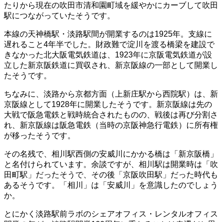
たりから現在の吹田市清和園町域を緩やかにカーブして吹田
駅につながっていたそうです。
本線の天神橋駅・淡路駅間が開業するのは1925年。支線に
遅れること4年半でした。財政難で淀川を渡る橋梁を建設で
きなかった北大阪電気鉄道は、1923年に京阪電気鉄道が設
立した新京阪鉄道に買収され、新京阪線の一部として開業し
たそうです。
ちなみに、淡路から京都方面（上新庄駅から西院駅）は、新
京阪線として1928年に開業したそうです。新京阪線は先の
大戦で阪急電鉄と戦時統合されたものの、戦後は再び分割さ
れ、新京阪線は阪急電鉄（当時の京阪神急行電鉄）に所有権
が移ったそうです。
その名残で、相川駅西側の安威川にかかる橋は「新京阪橋」
と名付けられています。余談ですが、相川駅は開業時は「吹
田町駅」だったそうで、その後「京阪吹田駅」だった時代も
あるそうです。「相川」は「安威川」を意識したのでしょう
か。
とにかく淡路駅前ラボのシェアオフィス・レンタルオフィス