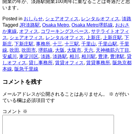
開業の年が、淡路駅開業100周年に重なることは奇遇だと思
います。
Posted in
おしらせ
,
シェアオフィス
,
レンタルオフィス
,
淡路
Tagged
JR淡路駅
,
Osaka Metro
,
Osaka Metro堺筋線
,
おおさ
か東線
,
オフィス
,
コワーキングスペース
,
サテライトオフィ
ス
,
シェアオフィス
,
レンタルオフィス
,
上新庄
,
上新庄駅
,
下
新庄
,
下新庄駅
,
事務所
,
十三
,
十三駅
,
千里山
,
千里山駅
,
千里
線
,
吹田
,
吹田市
,
堺筋線
,
大阪
,
大阪市
,
天六
,
天神橋筋六丁目
,
安威川
,
東淀川区
,
淡路
,
淡路駅
,
相川
,
相川駅
,
豊津
,
豊津駅
,
貸
しオフィス
,
貸し事務所
,
賃貸オフィス
,
賃貸事務所
,
阪急京都
本線
,
阪急千里線
コメントを残す
メールアドレスが公開されることはありません。
※
が付い
ている欄は必須項目です
コメント
※