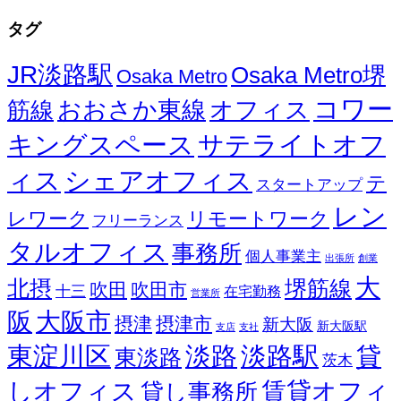
タグ
JR淡路駅
Osaka Metro堺
Osaka Metro
コワー
オフィス
おおさか東線
筋線
キングスペース
サテライトオフ
ィス
シェアオフィス
テ
スタートアップ
レン
レワーク
リモートワーク
フリーランス
タルオフィス
事務所
個人事業主
出張所
創業
大
北摂
堺筋線
吹田
吹田市
十三
在宅勤務
営業所
阪
大阪市
摂津
摂津市
新大阪
新大阪駅
支店
支社
東淀川区
淡路
淡路駅
貸
東淡路
茨木
しオフィス
賃貸オフィ
貸し事務所