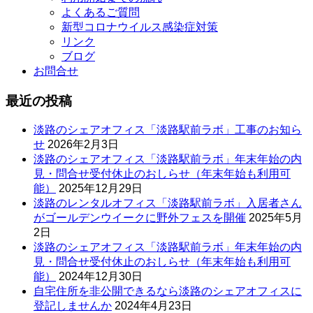
よくあるご質問
新型コロナウイルス感染症対策
リンク
ブログ
お問合せ
最近の投稿
淡路のシェアオフィス「淡路駅前ラボ」工事のお知ら
せ
2026年2月3日
淡路のシェアオフィス「淡路駅前ラボ」年末年始の内
見・問合せ受付休止のおしらせ（年末年始も利用可
能）
2025年12月29日
淡路のレンタルオフィス「淡路駅前ラボ」入居者さん
がゴールデンウイークに野外フェスを開催
2025年5月
2日
淡路のシェアオフィス「淡路駅前ラボ」年末年始の内
見・問合せ受付休止のおしらせ（年末年始も利用可
能）
2024年12月30日
自宅住所を非公開できるなら淡路のシェアオフィスに
登記しませんか
2024年4月23日