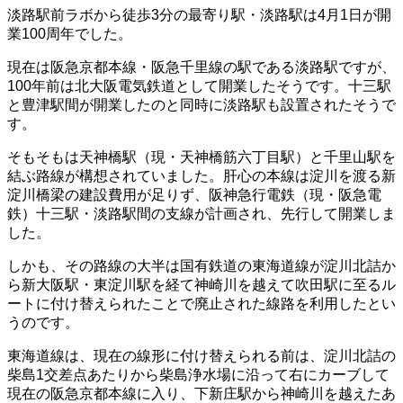
淡路駅前ラボから徒歩3分の最寄り駅・淡路駅は4月1日が開
業100周年でした。
現在は阪急京都本線・阪急千里線の駅である淡路駅ですが、
100年前は北大阪電気鉄道として開業したそうです。十三駅
と豊津駅間が開業したのと同時に淡路駅も設置されたそうで
す。
そもそもは天神橋駅（現・天神橋筋六丁目駅）と千里山駅を
結ぶ路線が構想されていました。肝心の本線は淀川を渡る新
淀川橋梁の建設費用が足りず、阪神急行電鉄（現・阪急電
鉄）十三駅・淡路駅間の支線が計画され、先行して開業しま
した。
しかも、その路線の大半は国有鉄道の東海道線が淀川北詰か
ら新大阪駅・東淀川駅を経て神崎川を越えて吹田駅に至るル
ートに付け替えられたことで廃止された線路を利用したとい
うのです。
東海道線は、現在の線形に付け替えられる前は、淀川北詰の
柴島1交差点あたりから柴島浄水場に沿って右にカーブして
現在の阪急京都本線に入り、下新庄駅から神崎川を越えたあ