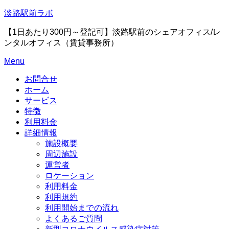
Skip
淡路駅前ラボ
to
content
【1日あたり300円～登記可】淡路駅前のシェアオフィス/レ
ンタルオフィス（賃貸事務所）
Menu
お問合せ
ホーム
サービス
特徴
利用料金
詳細情報
施設概要
周辺施設
運営者
ロケーション
利用料金
利用規約
利用開始までの流れ
よくあるご質問