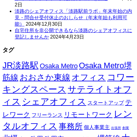
2日
淡路のシェアオフィス「淡路駅前ラボ」年末年始の内
見・問合せ受付休止のおしらせ（年末年始も利用可
能）
2024年12月30日
自宅住所を非公開できるなら淡路のシェアオフィスに
登記しませんか
2024年4月23日
タグ
JR淡路駅
Osaka Metro堺
Osaka Metro
コワー
オフィス
おおさか東線
筋線
キングスペース
サテライトオフ
ィス
シェアオフィス
テ
スタートアップ
レン
レワーク
リモートワーク
フリーランス
タルオフィス
事務所
個人事業主
出張所
創業