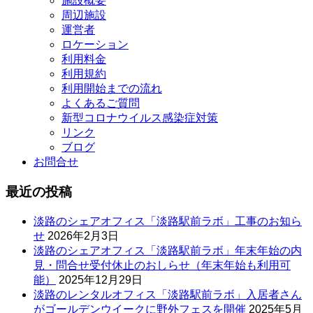
施設概要
周辺施設
運営者
ロケーション
利用料金
利用規約
利用開始までの流れ
よくあるご質問
新型コロナウイルス感染症対策
リンク
ブログ
お問合せ
最近の投稿
淡路のシェアオフィス「淡路駅前ラボ」工事のお知ら
せ
2026年2月3日
淡路のシェアオフィス「淡路駅前ラボ」年末年始の内
見・問合せ受付休止のおしらせ（年末年始も利用可
能）
2025年12月29日
淡路のレンタルオフィス「淡路駅前ラボ」入居者さん
がゴールデンウイークに野外フェスを開催
2025年5月