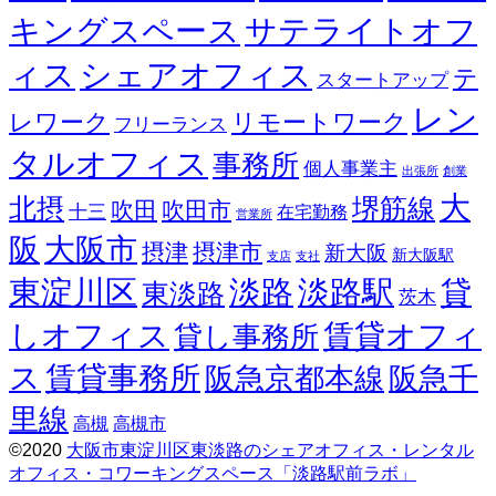
キングスペース
サテライトオフ
ィス
シェアオフィス
テ
スタートアップ
レン
レワーク
リモートワーク
フリーランス
タルオフィス
事務所
個人事業主
出張所
創業
大
北摂
堺筋線
吹田
吹田市
十三
在宅勤務
営業所
阪
大阪市
摂津
摂津市
新大阪
新大阪駅
支店
支社
東淀川区
淡路
淡路駅
貸
東淡路
茨木
しオフィス
賃貸オフィ
貸し事務所
ス
賃貸事務所
阪急京都本線
阪急千
里線
高槻
高槻市
©2020
大阪市東淀川区東淡路のシェアオフィス・レンタル
オフィス・コワーキングスペース「淡路駅前ラボ」
Screenr