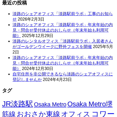
最近の投稿
淡路のシェアオフィス「淡路駅前ラボ」工事のお知ら
せ
2026年2月3日
淡路のシェアオフィス「淡路駅前ラボ」年末年始の内
見・問合せ受付休止のおしらせ（年末年始も利用可
能）
2025年12月29日
淡路のレンタルオフィス「淡路駅前ラボ」入居者さん
がゴールデンウイークに野外フェスを開催
2025年5月
2日
淡路のシェアオフィス「淡路駅前ラボ」年末年始の内
見・問合せ受付休止のおしらせ（年末年始も利用可
能）
2024年12月30日
自宅住所を非公開できるなら淡路のシェアオフィスに
登記しませんか
2024年4月23日
タグ
JR淡路駅
Osaka Metro堺
Osaka Metro
コワー
オフィス
おおさか東線
筋線