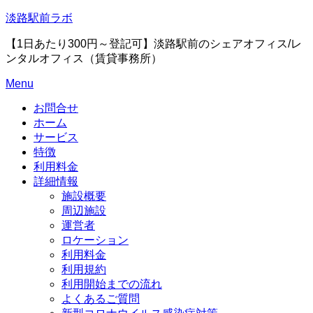
Skip
淡路駅前ラボ
to
content
【1日あたり300円～登記可】淡路駅前のシェアオフィス/レ
ンタルオフィス（賃貸事務所）
Menu
お問合せ
ホーム
サービス
特徴
利用料金
詳細情報
施設概要
周辺施設
運営者
ロケーション
利用料金
利用規約
利用開始までの流れ
よくあるご質問