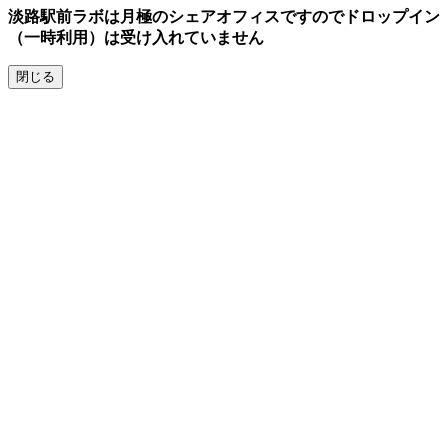
parallax
淡路駅前ラボは月極のシェアオフィスですのでドロップイン
theme
（一時利用）は受け入れていません
by
FameThemes
閉じる