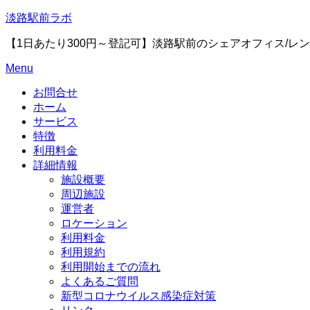
Skip
淡路駅前ラボ
to
content
【1日あたり300円～登記可】淡路駅前のシェアオフィス/レ
Menu
お問合せ
ホーム
サービス
特徴
利用料金
詳細情報
施設概要
周辺施設
運営者
ロケーション
利用料金
利用規約
利用開始までの流れ
よくあるご質問
新型コロナウイルス感染症対策