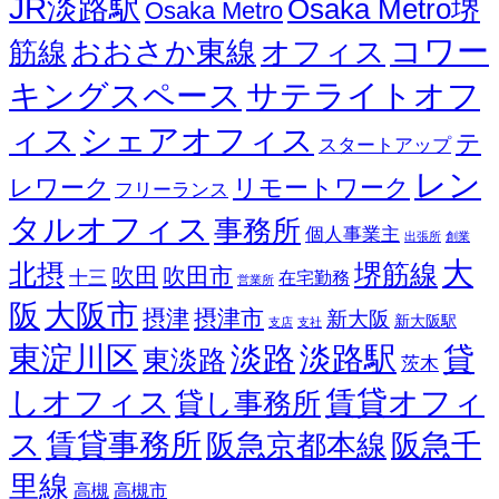
JR淡路駅
Osaka Metro堺
Osaka Metro
コワー
オフィス
おおさか東線
筋線
キングスペース
サテライトオフ
ィス
シェアオフィス
テ
スタートアップ
レン
レワーク
リモートワーク
フリーランス
タルオフィス
事務所
個人事業主
出張所
創業
大
北摂
堺筋線
吹田
吹田市
十三
在宅勤務
営業所
阪
大阪市
摂津
摂津市
新大阪
新大阪駅
支店
支社
東淀川区
淡路
淡路駅
貸
東淡路
茨木
しオフィス
賃貸オフィ
貸し事務所
ス
賃貸事務所
阪急京都本線
阪急千
里線
高槻
高槻市