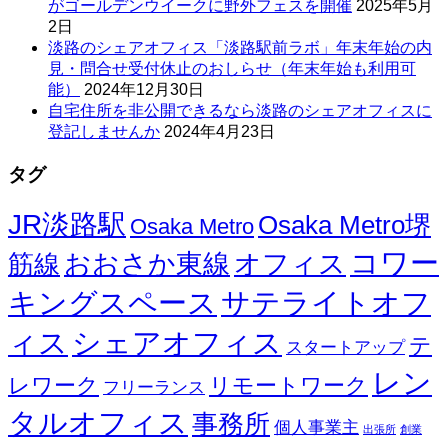
がゴールデンウイークに野外フェスを開催
2025年5月
2日
淡路のシェアオフィス「淡路駅前ラボ」年末年始の内
見・問合せ受付休止のおしらせ（年末年始も利用可
能）
2024年12月30日
自宅住所を非公開できるなら淡路のシェアオフィスに
登記しませんか
2024年4月23日
タグ
JR淡路駅
Osaka Metro堺
Osaka Metro
コワー
オフィス
おおさか東線
筋線
キングスペース
サテライトオフ
ィス
シェアオフィス
テ
スタートアップ
レン
レワーク
リモートワーク
フリーランス
タルオフィス
事務所
個人事業主
出張所
創業