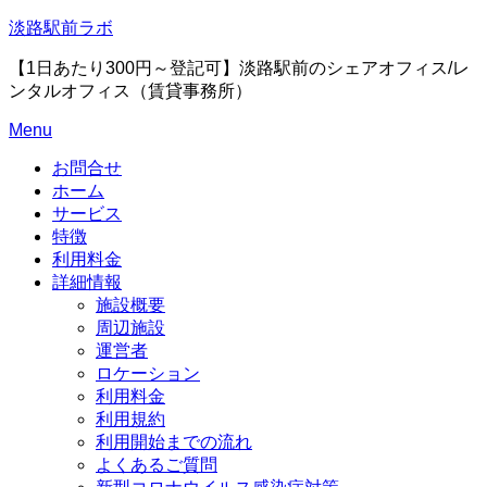
Skip
淡路駅前ラボ
to
content
【1日あたり300円～登記可】淡路駅前のシェアオフィス/レ
ンタルオフィス（賃貸事務所）
Menu
お問合せ
ホーム
サービス
特徴
利用料金
詳細情報
施設概要
周辺施設
運営者
ロケーション
利用料金
利用規約
利用開始までの流れ
よくあるご質問