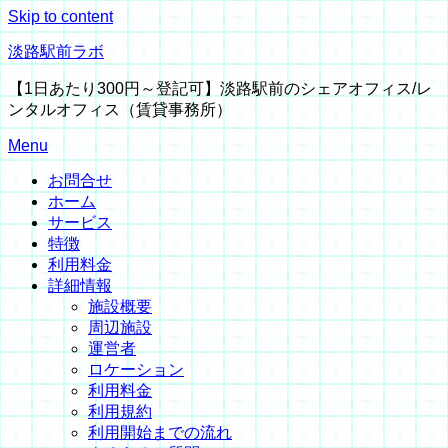
Skip to content
淡路駅前ラボ
【1日あたり300円～登記可】淡路駅前のシェアオフィス/レ
ンタルオフィス（賃貸事務所）
Menu
お問合せ
ホーム
サービス
特徴
利用料金
詳細情報
施設概要
周辺施設
運営者
ロケーション
利用料金
利用規約
利用開始までの流れ