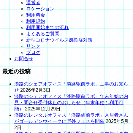
運営者
ロケーション
利用料金
利用規約
利用開始までの流れ
よくあるご質問
新型コロナウイルス感染症対策
リンク
ブログ
お問合せ
最近の投稿
淡路のシェアオフィス「淡路駅前ラボ」工事のお知ら
せ
2026年2月3日
淡路のシェアオフィス「淡路駅前ラボ」年末年始の内
見・問合せ受付休止のおしらせ（年末年始も利用可
能）
2025年12月29日
淡路のレンタルオフィス「淡路駅前ラボ」入居者さん
がゴールデンウイークに野外フェスを開催
2025年5月
2日