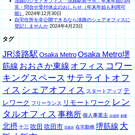
淡路のシェアオフィス「淡路駅前ラボ」年末年始の内
見・問合せ受付休止のおしらせ（年末年始も利用可
能）
2024年12月30日
自宅住所を非公開できるなら淡路のシェアオフィスに
登記しませんか
2024年4月23日
タグ
JR淡路駅
Osaka Metro堺
Osaka Metro
コワー
オフィス
おおさか東線
筋線
キングスペース
サテライトオフ
ィス
シェアオフィス
テ
スタートアップ
レン
レワーク
リモートワーク
フリーランス
タルオフィス
事務所
個人事業主
出張所
創業
大
北摂
堺筋線
吹田
吹田市
十三
在宅勤務
営業所