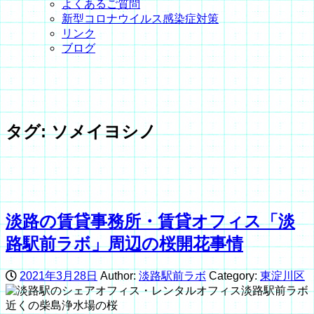
よくあるご質問
新型コロナウイルス感染症対策
リンク
ブログ
タグ:
ソメイヨシノ
淡路の賃貸事務所・賃貸オフィス「淡
路駅前ラボ」周辺の桜開花事情
2021年3月28日
Author:
淡路駅前ラボ
Category:
東淀川区