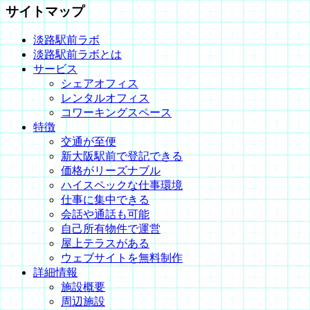
サイトマップ
淡路駅前ラボ
淡路駅前ラボとは
サービス
シェアオフィス
レンタルオフィス
コワーキングスペース
特徴
交通が至便
新大阪駅前で登記できる
価格がリーズナブル
ハイスペックな仕事環境
仕事に集中できる
会話や通話も可能
自己所有物件で運営
屋上テラスがある
ウェブサイトを無料制作
詳細情報
施設概要
周辺施設