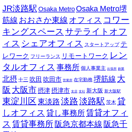
JR淡路駅
Osaka Metro堺
Osaka Metro
コワー
オフィス
おおさか東線
筋線
キングスペース
サテライトオフ
ィス
シェアオフィス
テ
スタートアップ
レン
レワーク
リモートワーク
フリーランス
タルオフィス
事務所
個人事業主
出張所
創業
大
北摂
堺筋線
吹田
吹田市
十三
在宅勤務
営業所
阪
大阪市
摂津
摂津市
新大阪
新大阪駅
支店
支社
東淀川区
淡路
淡路駅
貸
東淡路
茨木
しオフィス
賃貸オフィ
貸し事務所
ス
賃貸事務所
阪急京都本線
阪急千