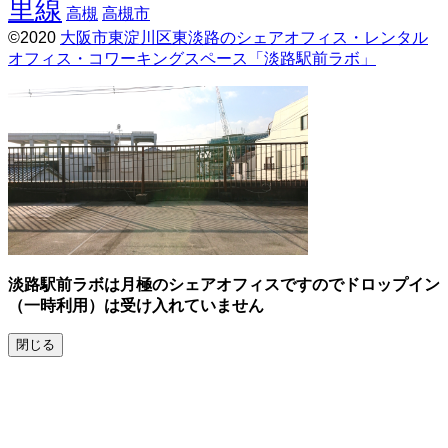
里線
高槻
高槻市
©2020
大阪市東淀川区東淡路のシェアオフィス・レンタル
オフィス・コワーキングスペース「淡路駅前ラボ」
Screenr
parallax
theme
by
FameThemes
淡路駅前ラボは月極のシェアオフィスですのでドロップイン
（一時利用）は受け入れていません
閉じる