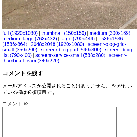
full (1920x1080)
|
thumbnail (150x150)
|
medium (300x169)
|
medium_large (768x432)
|
large (790x444)
|
1536x1536
(1536x864)
|
2048x2048 (1920x1080)
|
screenr-blog-grid-
small (350x200)
|
screenr-blog-grid (540x300)
|
screenr-blog-
list (790x400)
|
screenr-service-small (538x280)
|
screenr-
thumbnail-team (340x220)
コメントを残す
メールアドレスが公開されることはありません。
※
が付い
ている欄は必須項目です
コメント
※