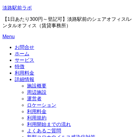
Skip
淡路駅前ラボ
to
content
【1日あたり300円～登記可】淡路駅前のシェアオフィス/レ
ンタルオフィス（賃貸事務所）
Menu
お問合せ
ホーム
サービス
特徴
利用料金
詳細情報
施設概要
周辺施設
運営者
ロケーション
利用料金
利用規約
利用開始までの流れ
よくあるご質問