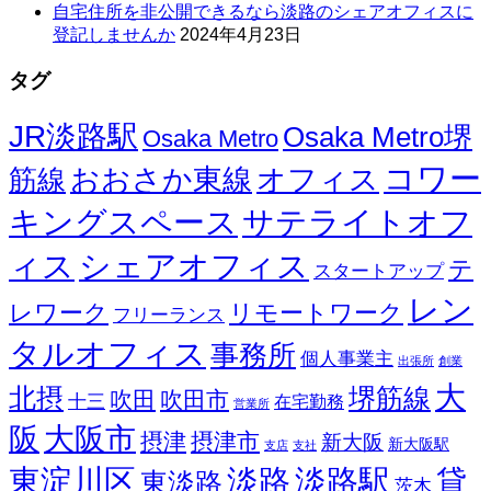
自宅住所を非公開できるなら淡路のシェアオフィスに
登記しませんか
2024年4月23日
タグ
JR淡路駅
Osaka Metro堺
Osaka Metro
コワー
オフィス
おおさか東線
筋線
キングスペース
サテライトオフ
ィス
シェアオフィス
テ
スタートアップ
レン
レワーク
リモートワーク
フリーランス
タルオフィス
事務所
個人事業主
出張所
創業
大
北摂
堺筋線
吹田
吹田市
十三
在宅勤務
営業所
阪
大阪市
摂津
摂津市
新大阪
新大阪駅
支店
支社
東淀川区
淡路
淡路駅
貸
東淡路
茨木