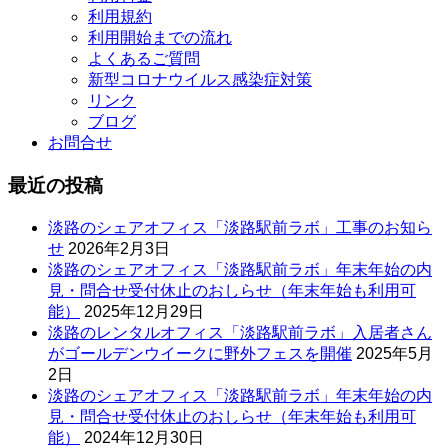
利用規約
利用開始までの流れ
よくあるご質問
新型コロナウイルス感染症対策
リンク
ブログ
お問合せ
最近の投稿
淡路のシェアオフィス「淡路駅前ラボ」工事のお知ら
せ
2026年2月3日
淡路のシェアオフィス「淡路駅前ラボ」年末年始の内
見・問合せ受付休止のおしらせ（年末年始も利用可
能）
2025年12月29日
淡路のレンタルオフィス「淡路駅前ラボ」入居者さん
がゴールデンウイークに野外フェスを開催
2025年5月
2日
淡路のシェアオフィス「淡路駅前ラボ」年末年始の内
見・問合せ受付休止のおしらせ（年末年始も利用可
能）
2024年12月30日