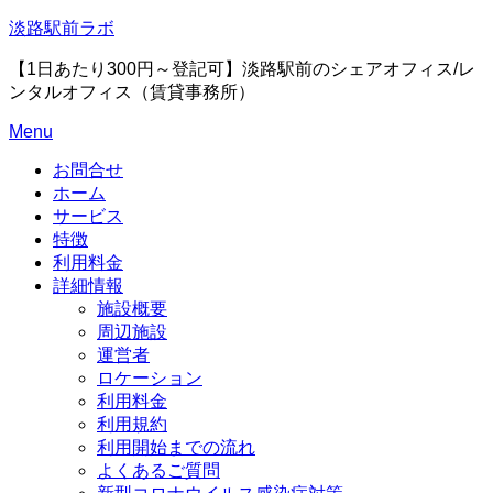
Skip
淡路駅前ラボ
to
content
【1日あたり300円～登記可】淡路駅前のシェアオフィス/レ
ンタルオフィス（賃貸事務所）
Menu
お問合せ
ホーム
サービス
特徴
利用料金
詳細情報
施設概要
周辺施設
運営者
ロケーション
利用料金
利用規約
利用開始までの流れ
よくあるご質問