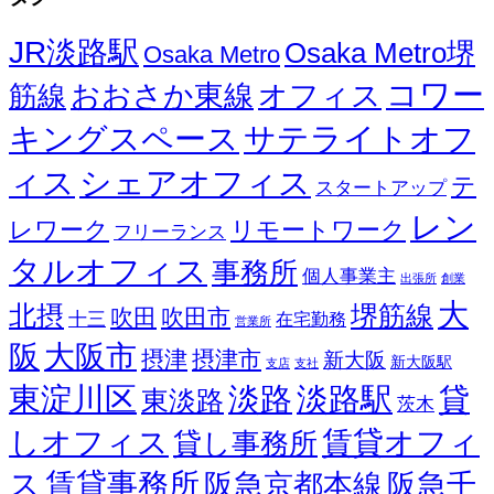
JR淡路駅
Osaka Metro堺
Osaka Metro
コワー
オフィス
おおさか東線
筋線
キングスペース
サテライトオフ
ィス
シェアオフィス
テ
スタートアップ
レン
レワーク
リモートワーク
フリーランス
タルオフィス
事務所
個人事業主
出張所
創業
大
北摂
堺筋線
吹田
吹田市
十三
在宅勤務
営業所
阪
大阪市
摂津
摂津市
新大阪
新大阪駅
支店
支社
東淀川区
淡路
淡路駅
貸
東淡路
茨木
しオフィス
賃貸オフィ
貸し事務所
ス
賃貸事務所
阪急京都本線
阪急千