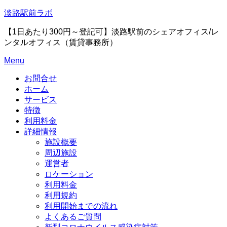
Skip
淡路駅前ラボ
to
content
【1日あたり300円～登記可】淡路駅前のシェアオフィス/レ
ンタルオフィス（賃貸事務所）
Menu
お問合せ
ホーム
サービス
特徴
利用料金
詳細情報
施設概要
周辺施設
運営者
ロケーション
利用料金
利用規約
利用開始までの流れ
よくあるご質問