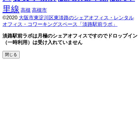
里線
高槻
高槻市
©2020
大阪市東淀川区東淡路のシェアオフィス・レンタル
オフィス・コワーキングスペース「淡路駅前ラボ」
Screenr
parallax
淡路駅前ラボは月極のシェアオフィスですのでドロップイン
theme
（一時利用）は受け入れていません
by
FameThemes
閉じる