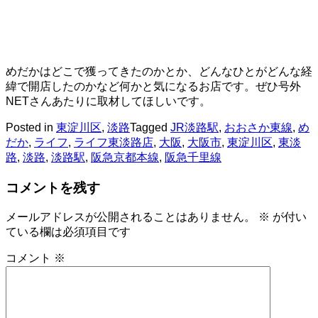
めだかはどこで獲ってきたのかとか、どんなひとがどんな経
緯で開店したのかなど何かと気になるお店です。ぜひ号外
NETさんあたりに取材してほしいです。
Posted in
東淀川区
,
淡路
Tagged
JR淡路駅
,
おおさか東線
,
め
だか
,
ライフ
,
ライフ東淡路店
,
大阪
,
大阪市
,
東淀川区
,
東淡
路
,
淡路
,
淡路駅
,
阪急京都本線
,
阪急千里線
コメントを残す
メールアドレスが公開されることはありません。
※
が付い
ている欄は必須項目です
コメント
※