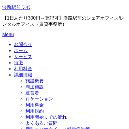
Skip
淡路駅前ラボ
to
content
【1日あたり300円～登記可】淡路駅前のシェアオフィス/レ
ンタルオフィス（賃貸事務所）
Menu
お問合せ
ホーム
サービス
特徴
利用料金
詳細情報
施設概要
周辺施設
運営者
ロケーション
利用料金
利用規約
利用開始までの流れ
よくあるご質問