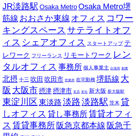
JR淡路駅
Osaka Metro堺
Osaka Metro
コワー
オフィス
おおさか東線
筋線
キングスペース
サテライトオフ
ィス
シェアオフィス
テ
スタートアップ
レン
レワーク
リモートワーク
フリーランス
タルオフィス
事務所
個人事業主
出張所
創業
大
北摂
堺筋線
吹田
吹田市
十三
在宅勤務
営業所
阪
大阪市
摂津
摂津市
新大阪
新大阪駅
支店
支社
東淀川区
淡路
淡路駅
貸
東淡路
茨木
しオフィス
賃貸オフィ
貸し事務所
ス
賃貸事務所
阪急京都本線
阪急千