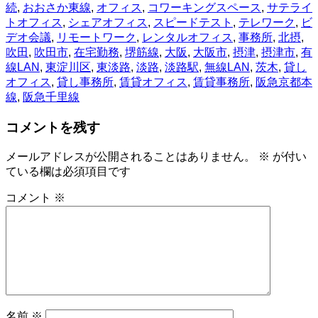
続
,
おおさか東線
,
オフィス
,
コワーキングスペース
,
サテライ
トオフィス
,
シェアオフィス
,
スピードテスト
,
テレワーク
,
ビ
デオ会議
,
リモートワーク
,
レンタルオフィス
,
事務所
,
北摂
,
吹田
,
吹田市
,
在宅勤務
,
堺筋線
,
大阪
,
大阪市
,
摂津
,
摂津市
,
有
線LAN
,
東淀川区
,
東淡路
,
淡路
,
淡路駅
,
無線LAN
,
茨木
,
貸し
オフィス
,
貸し事務所
,
賃貸オフィス
,
賃貸事務所
,
阪急京都本
線
,
阪急千里線
コメントを残す
メールアドレスが公開されることはありません。
※
が付い
ている欄は必須項目です
コメント
※
名前
※