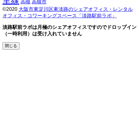
里線
高槻
高槻市
©2020
大阪市東淀川区東淡路のシェアオフィス・レンタル
オフィス・コワーキングスペース「淡路駅前ラボ」
Screenr
parallax
淡路駅前ラボは月極のシェアオフィスですのでドロップイン
theme
（一時利用）は受け入れていません
by
FameThemes
閉じる