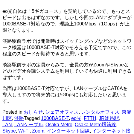
eo光自体は「5ギガコース」を契約しているので、もっとス
ピードは出るはずなのです。しかし今回のLANアダプターが
1000BASE-T対応なので、理論上1000Mbps（1Gpps）が上
限となります。
淡路駅前ラボでは開業時はスイッチングハブなどのネットワ
ーク機器は1000BASE-T対応でそろえる予定ですので、この
程度のスピードが期待できると思います。
淡路駅前ラボの定員からみて、全員の方がZoomやSkypeな
どのビデオ会議システムを利用していても快適に利用できる
はずです。
当面は1000BASE-T対応ですが、LANケーブルはCAT6Aを
導入しますので将来的には5Gbpsにも対応したいと思いま
す。
Posted in
おしらせ
,
シェアオフィス
,
レンタルオフィス
,
東淀
川区
,
淡路
Tagged
1000BASE-T
,
eo光
,
FTTH
,
JR淡路駅
,
LAN
,
LANケーブル
,
Osaka Metro
,
Osaka Metro堺筋線
,
Skype
,
Wi-Fi
,
Zoom
,
インターネット回線
,
インターネット接