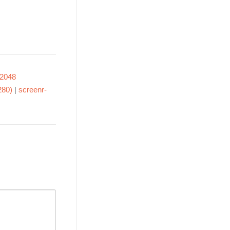
2048
280)
|
screenr-