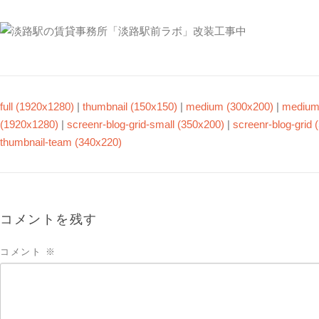
full (1920x1280)
|
thumbnail (150x150)
|
medium (300x200)
|
medium_
(1920x1280)
|
screenr-blog-grid-small (350x200)
|
screenr-blog-grid 
thumbnail-team (340x220)
コメントを残す
コメント
※