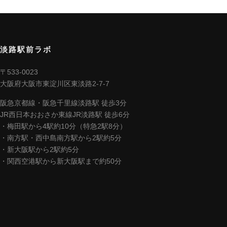
淡路駅前ラボ
〒533-0023
大阪府大阪市東淀川区東淡路2-7-7
阪急京都線・阪急千里線淡路駅 徒歩3分
JR西日本おおさか東線JR淡路駅 徒歩6分
・梅田駅から4駅約10分（特急2駅8分）
・南方駅・西中島南方駅から2駅約5分
・新大阪駅から2駅約5分
・関西空港駅から新大阪駅まで約50分