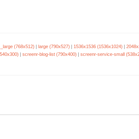
large (768x512)
|
large (790x527)
|
1536x1536 (1536x1024)
|
2048x
(540x300)
|
screenr-blog-list (790x400)
|
screenr-service-small (538x