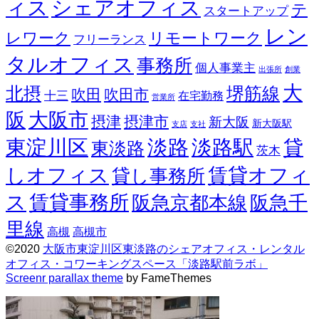
ィス
シェアオフィス
テ
スタートアップ
レン
レワーク
リモートワーク
フリーランス
タルオフィス
事務所
個人事業主
出張所
創業
大
北摂
堺筋線
吹田
吹田市
十三
在宅勤務
営業所
阪
大阪市
摂津
摂津市
新大阪
新大阪駅
支店
支社
東淀川区
淡路
淡路駅
貸
東淡路
茨木
しオフィス
賃貸オフィ
貸し事務所
ス
賃貸事務所
阪急京都本線
阪急千
里線
高槻
高槻市
©2020
大阪市東淀川区東淡路のシェアオフィス・レンタル
オフィス・コワーキングスペース「淡路駅前ラボ」
Screenr parallax theme
by FameThemes