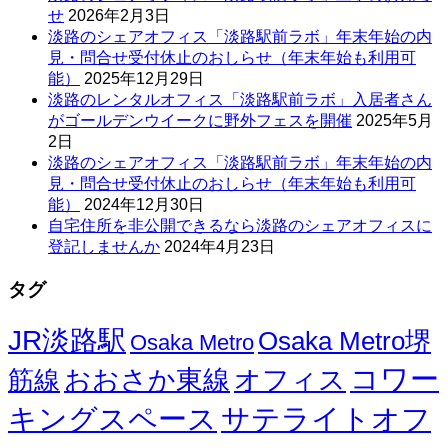
せ
2026年2月3日
淡路のシェアオフィス「淡路駅前ラボ」年末年始の内
見・問合せ受付休止のおしらせ（年末年始も利用可
能）
2025年12月29日
淡路のレンタルオフィス「淡路駅前ラボ」入居者さん
がゴールデンウイークに野外フェスを開催
2025年5月
2日
淡路のシェアオフィス「淡路駅前ラボ」年末年始の内
見・問合せ受付休止のおしらせ（年末年始も利用可
能）
2024年12月30日
自宅住所を非公開できるなら淡路のシェアオフィスに
登記しませんか
2024年4月23日
タグ
JR淡路駅
Osaka Metro堺
Osaka Metro
コワー
オフィス
おおさか東線
筋線
キングスペース
サテライトオフ