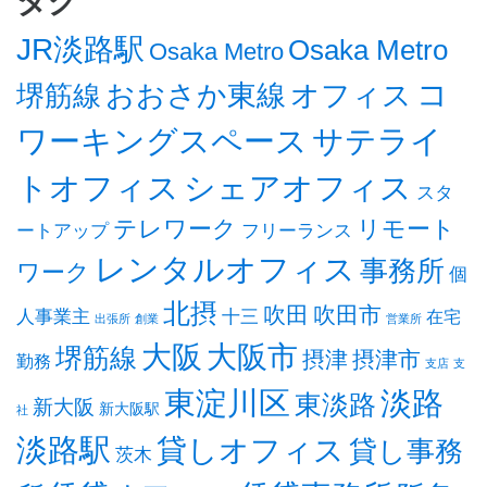
タグ
JR淡路駅
Osaka Metro
Osaka Metro
コ
オフィス
おおさか東線
堺筋線
ワーキングスペース
サテライ
トオフィス
シェアオフィス
スタ
テレワーク
リモート
ートアップ
フリーランス
レンタルオフィス
事務所
ワーク
個
北摂
吹田
吹田市
人事業主
十三
在宅
出張所
創業
営業所
大阪
大阪市
堺筋線
摂津
摂津市
勤務
支店
支
東淀川区
淡路
東淡路
新大阪
新大阪駅
社
淡路駅
貸しオフィス
貸し事務
茨木