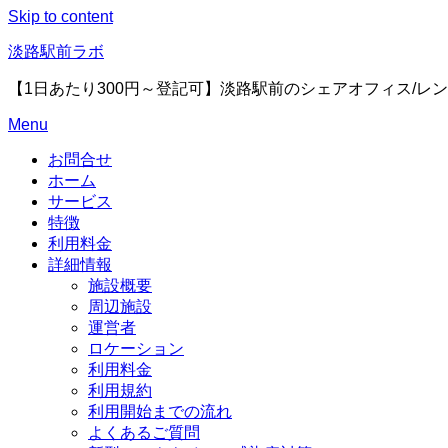
Skip to content
淡路駅前ラボ
【1日あたり300円～登記可】淡路駅前のシェアオフィス/レ
Menu
お問合せ
ホーム
サービス
特徴
利用料金
詳細情報
施設概要
周辺施設
運営者
ロケーション
利用料金
利用規約
利用開始までの流れ
よくあるご質問