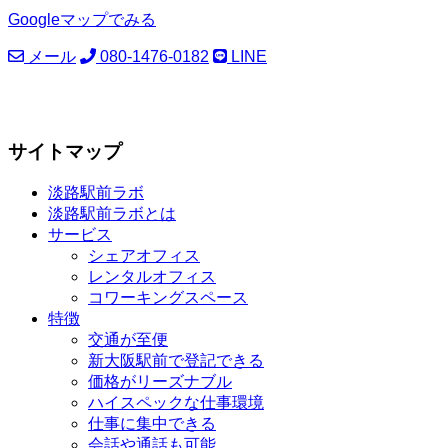
Googleマップでみる
メール
080-1476-0182
LINE
サイトマップ
淡路駅前ラボ
淡路駅前ラボとは
サービス
シェアオフィス
レンタルオフィス
コワーキングスペース
特徴
交通が至便
新大阪駅前で登記できる
価格がリーズナブル
ハイスペックな仕事環境
仕事に集中できる
会話や通話も可能