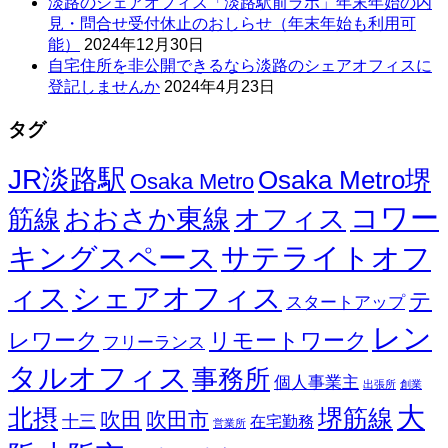
淡路のシェアオフィス「淡路駅前ラボ」年末年始の内
見・問合せ受付休止のおしらせ（年末年始も利用可
能）
2024年12月30日
自宅住所を非公開できるなら淡路のシェアオフィスに
登記しませんか
2024年4月23日
タグ
JR淡路駅
Osaka Metro堺
Osaka Metro
コワー
オフィス
おおさか東線
筋線
キングスペース
サテライトオフ
ィス
シェアオフィス
テ
スタートアップ
レン
レワーク
リモートワーク
フリーランス
タルオフィス
事務所
個人事業主
出張所
創業
大
北摂
堺筋線
吹田
吹田市
十三
在宅勤務
営業所