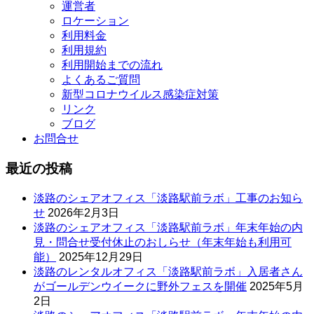
運営者
ロケーション
利用料金
利用規約
利用開始までの流れ
よくあるご質問
新型コロナウイルス感染症対策
リンク
ブログ
お問合せ
最近の投稿
淡路のシェアオフィス「淡路駅前ラボ」工事のお知ら
せ
2026年2月3日
淡路のシェアオフィス「淡路駅前ラボ」年末年始の内
見・問合せ受付休止のおしらせ（年末年始も利用可
能）
2025年12月29日
淡路のレンタルオフィス「淡路駅前ラボ」入居者さん
がゴールデンウイークに野外フェスを開催
2025年5月
2日